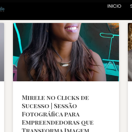
INICIO
Mirele no Clicks de
Sucesso | Sessão
Fotográfica para
Empreendedoras que
Transforma Imagem